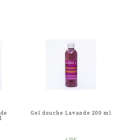
 de
Gel douche Lavande 200 ml
l
4,75
€