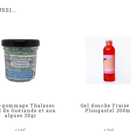
SI...
-gommage Thalasso
Gel douche Fraise
l de Guérande et aux
Plougastel 200m
algues 30gr
4,25
€
4,75
€