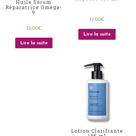
Huile Sérum
Réparatrice Oméga-
9
17,00
€
33,00
€
Lire la suite
Lire la suite
Lotion Clarifiante
185 ml